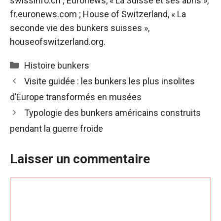
swissinfo.ch ; Euronews, « La Suisse et ses abris »,
fr.euronews.com ; House of Switzerland, « La
seconde vie des bunkers suisses »,
houseofswitzerland.org.
Catégories
Histoire bunkers
Visite guidée : les bunkers les plus insolites
d’Europe transformés en musées
Typologie des bunkers américains construits
pendant la guerre froide
Laisser un commentaire
Commentaire