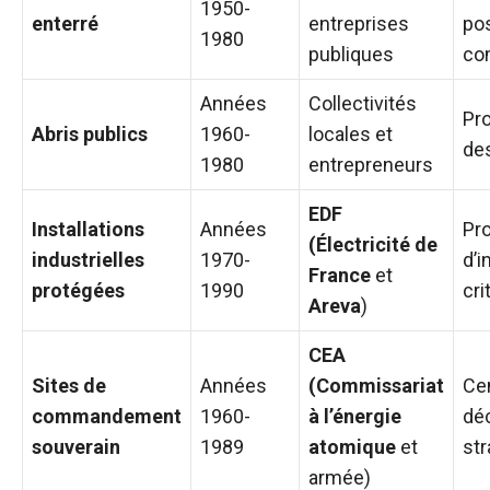
1950-
enterré
entreprises
po
1980
publiques
co
Années
Collectivités
Pro
Abris publics
1960-
locales et
de
1980
entrepreneurs
EDF
Installations
Années
Pro
(Électricité de
industrielles
1970-
d’i
France
et
protégées
1990
cri
Areva
)
CEA
Sites de
Années
(Commissariat
Ce
commandement
1960-
à l’énergie
dé
souverain
1989
atomique
et
st
armée)