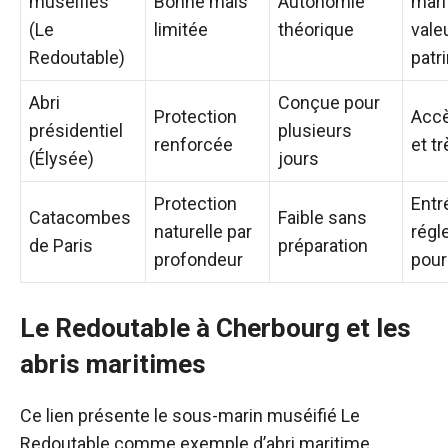
muséifiés
Bonne mais
Autonomie
mari
(Le
limitée
théorique
vale
Redoutable)
patr
Abri
Conçue pour
Protection
Accè
présidentiel
plusieurs
renforcée
et t
(Élysée)
jours
Protection
Entr
Catacombes
Faible sans
naturelle par
rég
de Paris
préparation
profondeur
pour
Le Redoutable à Cherbourg et les
abris maritimes
Ce lien présente le sous-marin muséifié Le
Redoutable comme exemple d’abri maritime