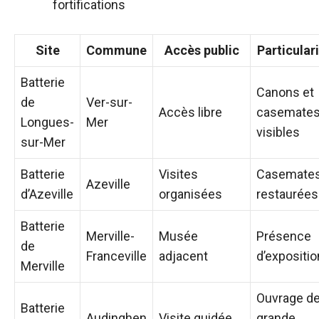
fortifications
Site
Commune
Accès public
Particular
Batterie
Canons et
de
Ver-sur-
Accès libre
casemate
Longues-
Mer
visibles
sur-Mer
Batterie
Visites
Casemate
Azeville
d’Azeville
organisées
restaurées
Batterie
Merville-
Musée
Présence
de
Franceville
adjacent
d’expositi
Merville
Ouvrage d
Batterie
Audinghen
Visite guidée
grande