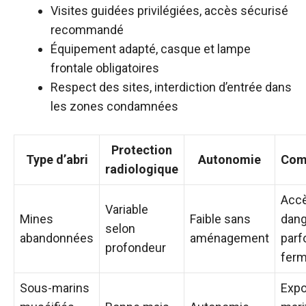
Visites guidées privilégiées, accès sécurisé
recommandé
Équipement adapté, casque et lampe
frontale obligatoires
Respect des sites, interdiction d’entrée dans
les zones condamnées
Protection
Type d’abri
Autonomie
Com
radiologique
Acc
Variable
Mines
Faible sans
dang
selon
abandonnées
aménagement
parf
profondeur
fer
Sous-marins
Expo