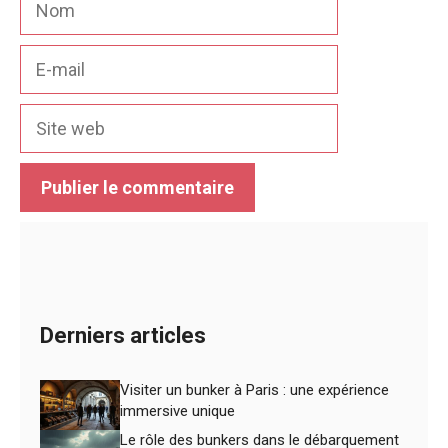
E-
mail
Site
web
Derniers articles
Visiter un bunker à Paris : une expérience
immersive unique
Le rôle des bunkers dans le débarquement