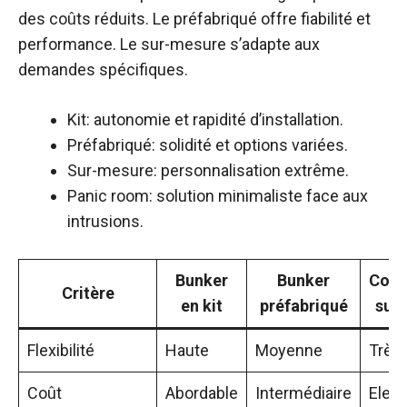
des coûts réduits. Le préfabriqué offre fiabilité et
performance. Le sur-mesure s’adapte aux
demandes spécifiques.
Kit: autonomie et rapidité d’installation.
Préfabriqué: solidité et options variées.
Sur-mesure: personnalisation extrême.
Panic room: solution minimaliste face aux
intrusions.
Bunker
Bunker
Cons
Critère
en kit
préfabriqué
sur
Flexibilité
Haute
Moyenne
Très
Coût
Abordable
Intermédiaire
Elev